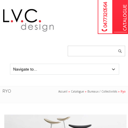
04 77 32 05 64
Chercher
un
produit...
RYO
Accueil
»
Catalogue
»
Bureaux / Collectivités
»
Ryo