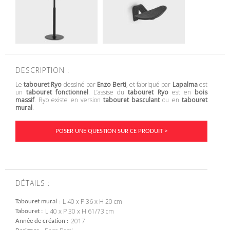
DESCRIPTION :
Le
tabouret Ryo
dessiné par
Enzo Berti
, et fabriqué par
Lapalma
est
un
tabouret fonctionnel
. L’assise du
tabouret Ryo
est en
bois
massif
. Ryo existe en version
tabouret basculant
ou en
tabouret
mural
.
POSER UNE QUESTION SUR CE PRODUIT >
DÉTAILS :
L 40 x P 36 x H 20 cm
Tabouret mural
L 40 x P 30 x H 61/73 cm
Tabouret
2017
Année de création