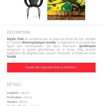
DESCRIPTION :
Ripple Chair
se caractérise par sa coque en forme de huit, réalisée
en matière
thermoplastique moulée
. La légèreté et la sinuosité des
lignes sont remarquables. Les deux ouvertures
symétriques
soulignent la pureté géométrique de la forme. Elles servent
également de poignées pour pouvoir manipuler la chaise en toute
facilité
.
POSER UNE QUESTION SUR CE PRODUIT >
DÉTAILS :
68 cm
Longueur
59 cm
Profondeur
80 cm
Hauteur