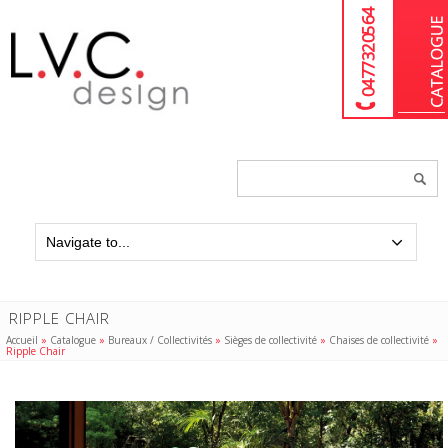
04 77 32 05 64
Chercher
un
produit...
RIPPLE CHAIR
Accueil
»
Catalogue
»
Bureaux / Collectivités
»
Sièges de collectivité
»
Chaises de collectivité
»
Ripple Chair