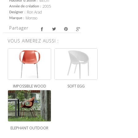
44 cm
Hauteur d'assise
2005
Année de création
Ron Arad
Designer
Moroso
Marque
Partager
VOUS AIMEREZ AUSSI :
IMPOSSIBLE WOOD
SOFT EGG
ELEPHANT OUTDOOR