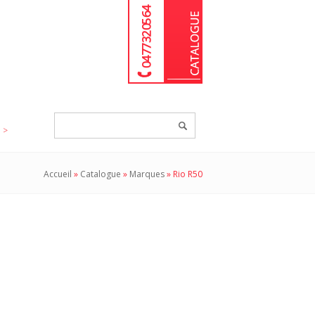
04 77 32 05 64
Chercher
un
produit...
Accueil
»
Catalogue
»
Marques
»
Rio R50