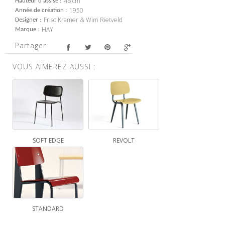
46 cm
Hauteur d'assise
1950
Année de création
Friso Kramer & Wim Rietveld
Designer
HAY
Marque
Partager
VOUS AIMEREZ AUSSI :
SOFT EDGE
REVOLT
STANDARD