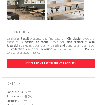
DESCRIPTION :
La
chaise Result
présente une fine base en
tôle d’acier
avec une
assise et un
dossier en chêne
. Créée par
Friso Kramer
et
Wim
Rietveld
alors qu’ils travaillaient chez
Ahrend
dans les années 1950,
la
collection en acier découpé
a été relancée par
HAY
en
collaboration avec Ahrend.
POSER UNE QUESTION SUR CE PRODUIT >
DÉTAILS :
45.5 cm
Longueur
48.5 cm
Profondeur
81 cm
Hauteur