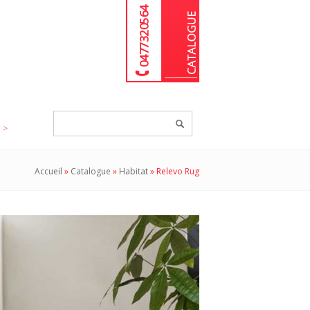
04 77 32 05 64
Chercher
un
produit...
Accueil
»
Catalogue
»
Habitat
»
Relevo Rug