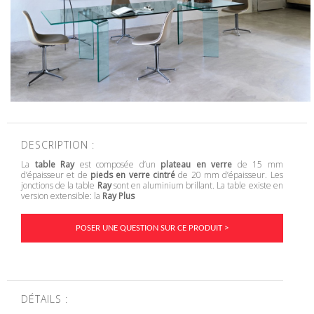
DESCRIPTION :
La
table Ray
est composée d’un
plateau en verre
de 15 mm
d’épaisseur et de
pieds en verre cintré
de 20 mm d’épaisseur. Les
jonctions de la table
Ray
sont en aluminium brillant. La table existe en
version extensible: la
Ray Plus
POSER UNE QUESTION SUR CE PRODUIT >
DÉTAILS :