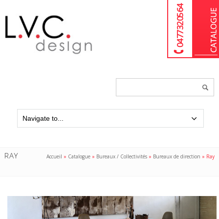
04 77 32 05 64
Chercher
un
produit...
RAY
Accueil
»
Catalogue
»
Bureaux / Collectivités
»
Bureaux de direction
»
Ray