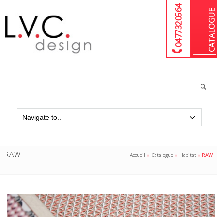
04 77 32 05 64
Chercher
un
produit...
RAW
Accueil
»
Catalogue
»
Habitat
»
RAW