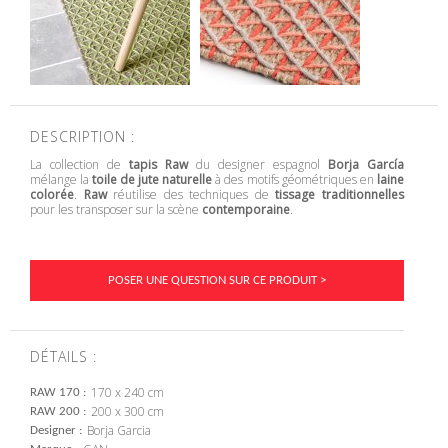
DESCRIPTION :
La collection de
tapis Raw
du designer espagnol
Borja García
mélange la
toile de jute naturelle
à des motifs géométriques en
laine
colorée
.
Raw
réutilise des techniques de
tissage traditionnelles
pour les transposer sur la scène
contemporaine
.
POSER UNE QUESTION SUR CE PRODUIT >
DÉTAILS :
170 x 240 cm
RAW 170
200 x 300 cm
RAW 200
Borja Garcia
Designer