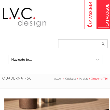
04 77 32 05 64
Chercher
un
produit...
QUADERNA 756
Accueil
»
Catalogue
»
Habitat
»
Quaderna 756