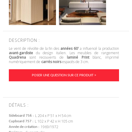
DESCRIPTION :
Le vent de révolte de la fin des
années 60′
a influencé la production
avant-gardiste
du design italien. Les meubles de rangement
Quadrena
sont recouverts de
laminé Print
blanc, imprimé
numériquement de
carrés noirs
espacés de 3 cm.
POSER UNE QUESTION SUR CE PRODUIT >
DÉTAILS :
L 204 x P 51 x H 54 cm
Sideboard 756
L 102 x P 42 x H 105 cm
Cupboard 757
1969/1972
Année de création