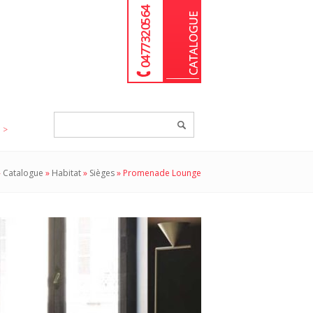
04 77 32 05 64
Chercher
un
produit...
»
Catalogue
»
Habitat
»
Sièges
»
Promenade Lounge