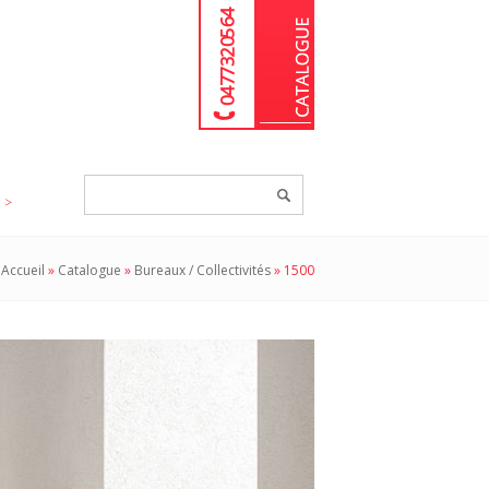
04 77 32 05 64
Chercher
un
produit...
Accueil
»
Catalogue
»
Bureaux / Collectivités
»
1500