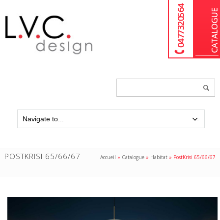
04 77 32 05 64
Chercher
un
produit...
POSTKRISI 65/66/67
Accueil
»
Catalogue
»
Habitat
»
PostKrisi 65/66/67