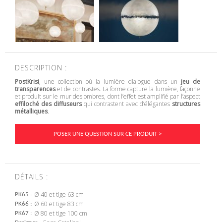
DESCRIPTION :
PostKrisi
, une collection où la lumière dialogue dans un
jeu de
transparences
et de contrastes. La forme capture la lumière, façonne
et produit sur le mur des ombres, dont l’effet est amplifié par l’aspect
effiloché des diffuseurs
qui contrastent avec d’élégantes
structures
métalliques
.
POSER UNE QUESTION SUR CE PRODUIT >
DÉTAILS :
Ø 40 et tige 63 cm
PK65
Ø 60 et tige 83 cm
PK66
Ø 80 et tige 100 cm
PK67