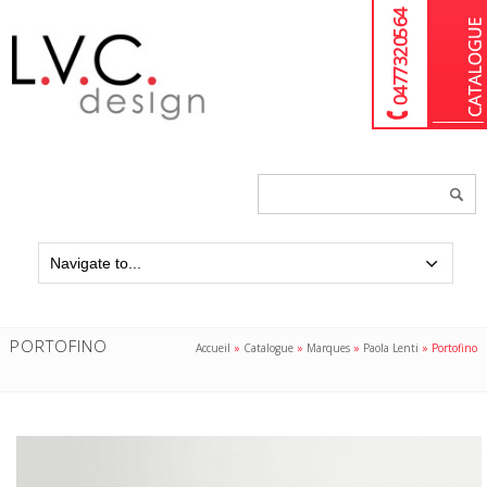
04 77 32 05 64
Chercher
un
produit...
PORTOFINO
Accueil
»
Catalogue
»
Marques
»
Paola Lenti
»
Portofino