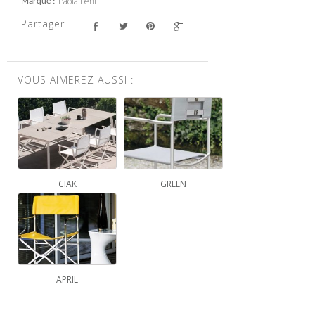
Paola Lenti
Marque
Partager
VOUS AIMEREZ AUSSI :
CIAK
GREEN
APRIL