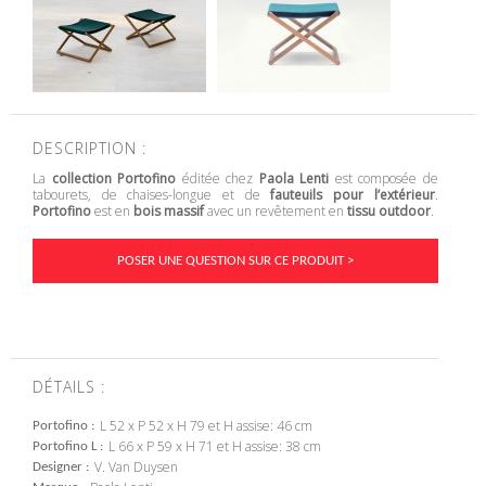
DESCRIPTION :
La
collection Portofino
éditée chez
Paola Lenti
est composée de
tabourets, de chaises-longue et de
fauteuils pour l’extérieur
.
Portofino
est en
bois massif
avec un revêtement en
tissu outdoor
.
POSER UNE QUESTION SUR CE PRODUIT >
DÉTAILS :
L 52 x P 52 x H 79 et H assise: 46 cm
Portofino
L 66 x P 59 x H 71 et H assise: 38 cm
Portofino L
V. Van Duysen
Designer