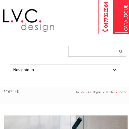
04 77 32 05 64
Chercher
un
produit...
PORTER
Accueil
»
Catalogue
»
Habitat
»
Porter