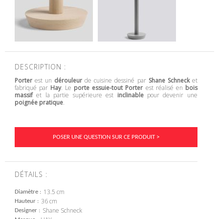
DESCRIPTION :
Porter
est un
dérouleur
de cuisine dessiné par
Shane Schneck
et
fabriqué par
Hay
. Le
porte essuie-tout Porter
est réalisé en
bois
massif
et la partie supérieure est
inclinable
pour devenir une
poignée pratique
.
POSER UNE QUESTION SUR CE PRODUIT >
DÉTAILS :
13.5 cm
Diamètre
36 cm
Hauteur
Shane Schneck
Designer