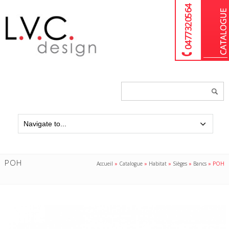
04 77 32 05 64
Chercher
un
produit...
POH
Accueil
»
Catalogue
»
Habitat
»
Sièges
»
Bancs
»
POH