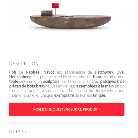
DESCRIPTION :
Poh
de
Raphaël Navot
est l’abréviation de
Patchwork Oval
Hemisphere
. On peut le considérer comme un
banc
, comme une
table
ou comme un
sculpture
. Il est créé à partir d’un
patchwork de
pièces de bois brut
(neuves et vieilles)
assemblées à la main
en un
bloc massif qui est à son tour transformé en cette incroyable forme
tridimensionnelle. Chaque
exemplaire
de Poh est
unique
.
POSER UNE QUESTION SUR CE PRODUIT >
DÉTAILS :