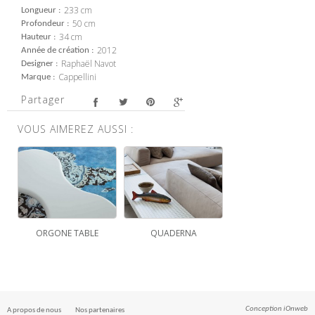
233 cm
Longueur
50 cm
Profondeur
34 cm
Hauteur
2012
Année de création
Raphaël Navot
Designer
Cappellini
Marque
Partager
VOUS AIMEREZ AUSSI :
ORGONE TABLE
QUADERNA
Conception
iOnweb
A propos de nous
Nos partenaires