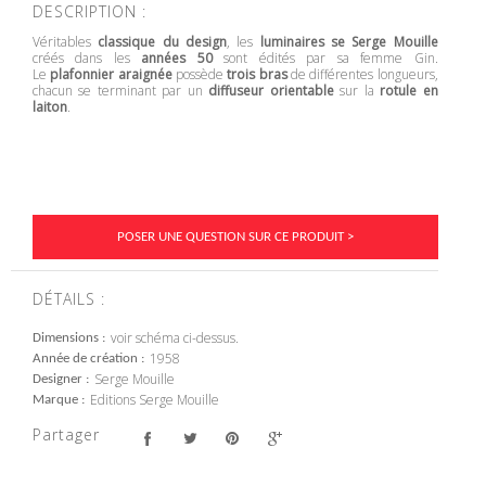
DESCRIPTION :
Véritables
classique du design
, les
luminaires se Serge Mouille
créés dans les
années 50
sont édités par sa femme Gin.
Le
plafonnier araignée
possède
trois bras
de différentes longueurs,
chacun se terminant par un
diffuseur orientable
sur la
rotule en
laiton
.
POSER UNE QUESTION SUR CE PRODUIT >
DÉTAILS :
voir schéma ci-dessus.
Dimensions
1958
Année de création
Serge Mouille
Designer
Editions Serge Mouille
Marque
Partager