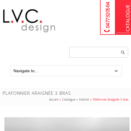
04 77 32 05 64
Chercher
un
produit...
PLAFONNIER ARAIGNÉE 3 BRAS
Accueil
»
Catalogue
»
Habitat
»
Plafonnier Araignée 3 bras