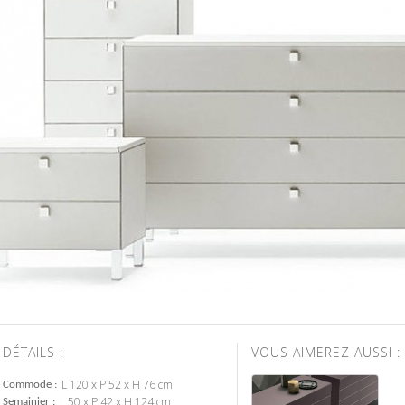
DÉTAILS :
VOUS AIMEREZ AUSSI :
L 120 x P 52 x H 76 cm
Commode
L 50 x P 42 x H 124 cm
Semainier