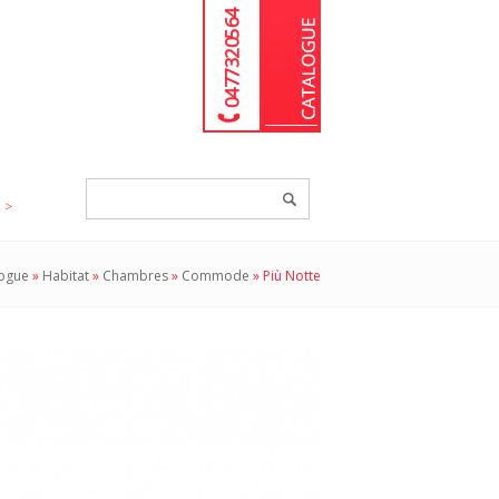
04 77 32 05 64
Chercher
un
produit...
ogue
»
Habitat
»
Chambres
»
Commode
»
Più Notte