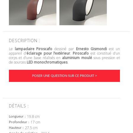
DESCRIPTION :
Le
lampadaire Piroscafo
dessiné par
Ernesto Gismondi
est un
appareil d’
éclairage pour l’extérieur
.
Piroscafo
est constitué d’un
corps et d’une base réalisés en
aluminium moulé
sous pression et
de sources
LED monochromatiques
.
POSER UNE QUESTION SUR CE PRODUIT >
DÉTAILS :
19.8 cm
Longueur
17 cm
Profondeur
27.5 cm
Hauteur