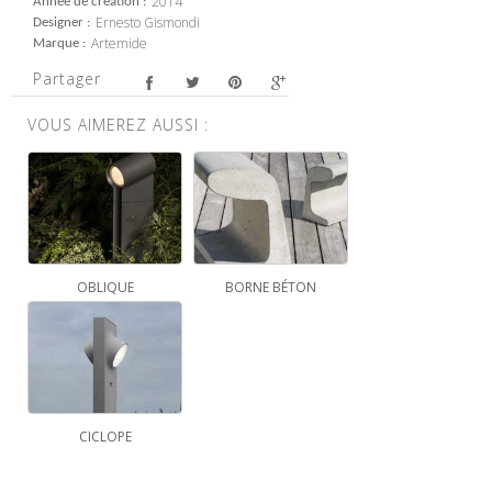
2014
Année de création
Ernesto Gismondi
Designer
Artemide
Marque
Partager
VOUS AIMEREZ AUSSI :
OBLIQUE
BORNE BÉTON
CICLOPE