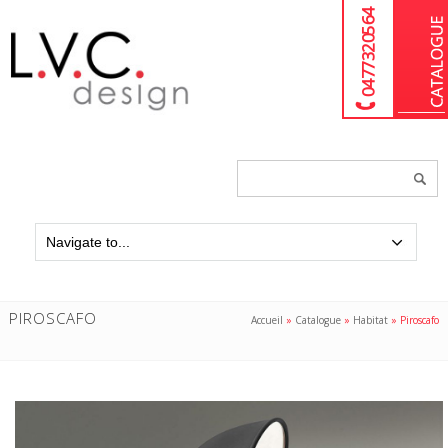
04 77 32 05 64
Chercher
un
produit...
PIROSCAFO
Accueil
»
Catalogue
»
Habitat
»
Piroscafo