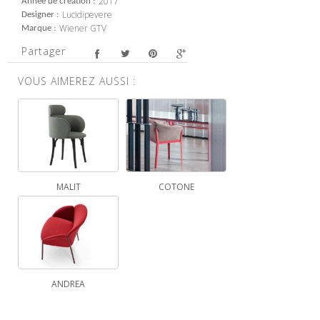
2017
Année de création
Lucidipevere
Designer
Wiener GTV
Marque
Partager
VOUS AIMEREZ AUSSI :
MALIT
COTONE
ANDREA