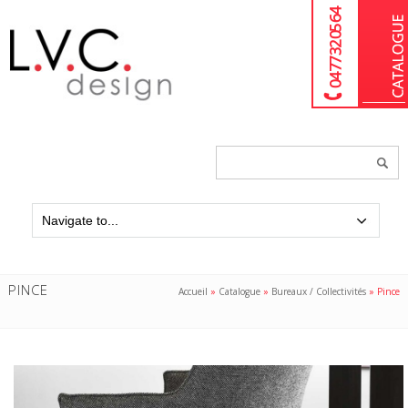
04 77 32 05 64
Chercher
un
produit...
PINCE
Accueil
»
Catalogue
»
Bureaux / Collectivités
»
Pince