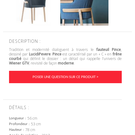
DESCRIPTION :
Tradition et modernité dialoguent à travers le
fauteuil Pince
,
dessiné par
LucidiPevere
.
Pince
est caractérisé par un « C » en
frêne
courbé
qui définit le dossier : un détail qui rappelle l’univers de
Wiener GTV
, revisité de façon
moderne
.
POSER UNE QUESTION SUR CE PRODUIT >
DÉTAILS :
56 cm
Longueur
53 cm
Profondeur
78 cm
Hauteur