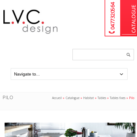
04 77 32 05 64
Chercher
un
produit...
PILO
Accueil
»
Catalogue
»
Habitat
»
Tables
»
Tables fixes
»
Pilo