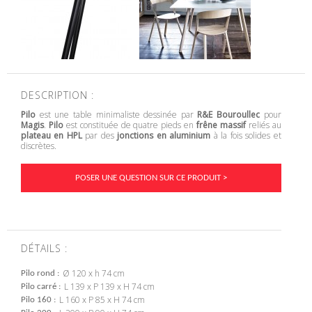
DESCRIPTION :
Pilo
est une table minimaliste dessinée par
R&E Bouroullec
pour
Magis
.
Pilo
est constituée de quatre pieds en
frêne massif
reliés au
plateau en HPL
par des
jonctions en aluminium
à la fois solides et
discrètes.
POSER UNE QUESTION SUR CE PRODUIT >
DÉTAILS :
Ø 120 x h 74 cm
Pilo rond
L 139 x P 139 x H 74 cm
Pilo carré
L 160 x P 85 x H 74 cm
Pilo 160