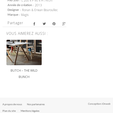
L 200 x P 90 x H 74 cm
Pilo 200
2013
Année de création
Ronan & Erwan Bouroullec
Designer
Magis
Marque
Partager
VOUS AIMEREZ AUSSI :
BUTCH – THE WILD
BUNCH
Conception
iOnweb
A propos de nous
Nos partenaires
Plan du site
Mentions légales