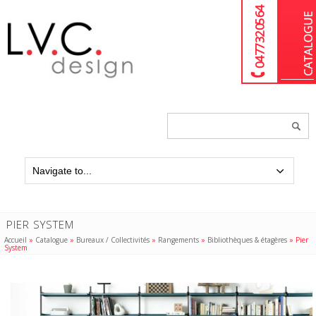
04 77 32 05 64
Chercher
un
produit...
PIER SYSTEM
Accueil
»
Catalogue
»
Bureaux / Collectivités
»
Rangements
»
Bibliothèques & étagères
»
Pier
System