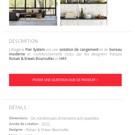
DESCRIPTION :
L’étagère
Pier System
est une
solution de rangement
et de
bureau
moderne
et multifonctionnelle conçu par les designers français
Ronan & Erwan Bouroullec
et
HAY
.
POSER UNE QUESTION SUR CE PRODUIT >
DÉTAILS :
De nombreuses dimensions sont possibles.
Dimensions
2022
Année de création
Ronan & Erwan Bouroullec
Designer