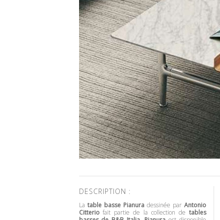
DESCRIPTION :
La
table basse Pianura
dessinée par
Antonio
Citterio
fait partie de la collection de
tables
basses de B&B Italia
.
Pianura
est disponible