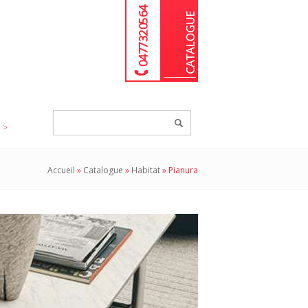
04 77 32 05 64
Chercher
un
produit...
Accueil
»
Catalogue
»
Habitat
»
Pianura