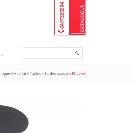
04 77 32 05 64
Chercher
un
produit...
alogue
»
Habitat
»
Tables
»
Tables basses
»
Phoenix