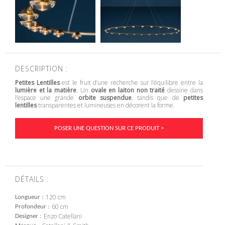
DESCRIPTION :
Petites Lentilles
est le fruit d’une recherche sur l’équilibre entre la
lumière et la matière
. Un
ovale en laiton non traité
dessine dans
l’espace une grande
orbite suspendue
, tandis que de
petites
lentilles
transparentes et lumineuses en décorent la forme.
POSER UNE QUESTION SUR CE PRODUIT >
DÉTAILS :
120 cm
Longueur
60 cm
Profondeur
Enzo Catellani
Designer