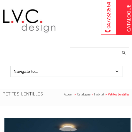
04 77 32 05 64
Chercher
un
produit...
PETITES LENTILLES
Accueil
»
Catalogue
»
Habitat
»
Petites Lentilles