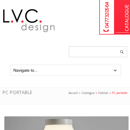
04 77 32 05 64
Chercher
un
produit...
PC PORTABLE
Accueil
»
Catalogue
»
Habitat
»
PC portable