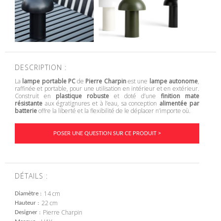
DESCRIPTION :
La
lampe portable PC
de
Pierre Charpin
est une
lampe autonome
,
raffinée et portable, pour une utilisation en intérieur et en extérieur.
Construit en
plastique robuste
et doté d’une
finition mate
résistante
aux égratignures et à l’eau, sa conception
alimentée par
batterie
offre la liberté et la flexibilité de le déplacer n’importe où.
POSER UNE QUESTION SUR CE PRODUIT >
DÉTAILS :
14 cm
Diamètre
22 cm
Hauteur
Pierre Charpin
Designer