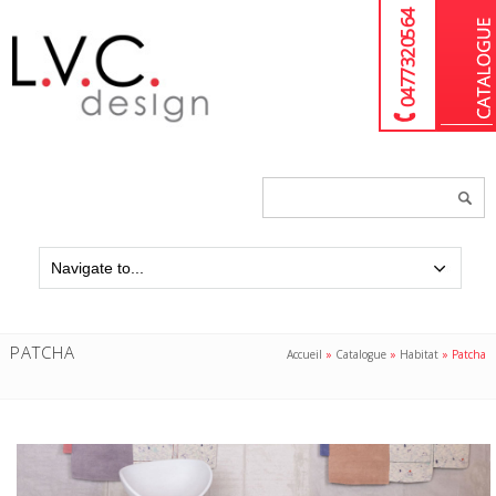
04 77 32 05 64
Chercher
un
produit...
PATCHA
Accueil
»
Catalogue
»
Habitat
»
Patcha