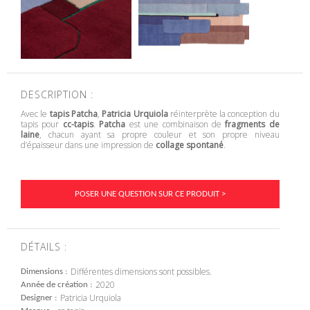
DESCRIPTION :
Avec le
tapis Patcha
,
Patricia Urquiola
réinterprète la conception du
tapis pour
cc-tapis
.
Patcha
est une combinaison de
fragments de
laine
, chacun ayant sa propre couleur et son propre niveau
d’épaisseur dans une impression de
collage spontané
.
POSER UNE QUESTION SUR CE PRODUIT >
DÉTAILS :
Différentes dimensions sont possibles.
Dimensions
2020
Année de création
Patricia Urquiola
Designer