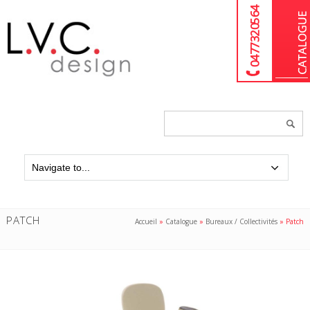
04 77 32 05 64
Chercher
un
produit...
PATCH
Accueil
»
Catalogue
»
Bureaux / Collectivités
»
Patch