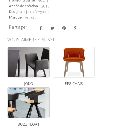
46 cm
Hauteur d'assise
2013
Année de création
Jacco Bregonje
Designer
Artifort
Marque
Partager
VOUS AIMEREZ AUSSI :
JOKO
PEG CHAIR
BUZZIFLOAT