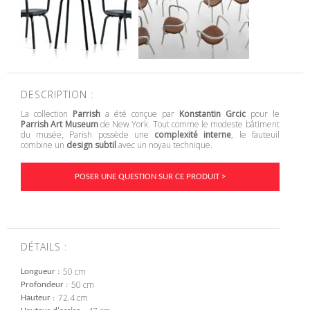
DESCRIPTION :
La collection
Parrish
a été conçue par
Konstantin Grcic
pour le
Parrish Art Museum
de New York. Tout comme le modeste bâtiment
du musée, Parish possède une
complexité interne
, le fauteuil
combine un
design subtil
avec un noyau technique.
POSER UNE QUESTION SUR CE PRODUIT >
DÉTAILS :
50 cm
Longueur
50 cm
Profondeur
72.4 cm
Hauteur