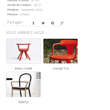
47 cm
Hauteur d'assise
2012
Année de création
Konstantin Grcic
Designer
Emeco
Marque
Partager
VOUS AIMEREZ AUSSI :
RIVAL CHAIR
CHAISE T14
GENTLE