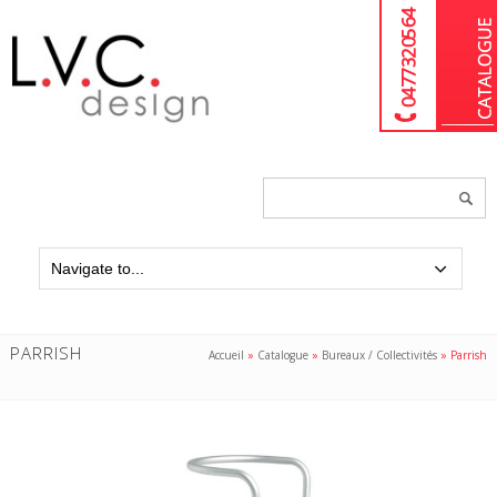
04 77 32 05 64
Chercher
un
produit...
PARRISH
Accueil
»
Catalogue
»
Bureaux / Collectivités
»
Parrish