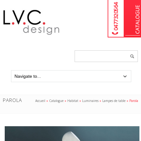
04 77 32 05 64
Chercher
un
produit...
PAROLA
Accueil
»
Catalogue
»
Habitat
»
Luminaires
»
Lampes de table
»
Parola