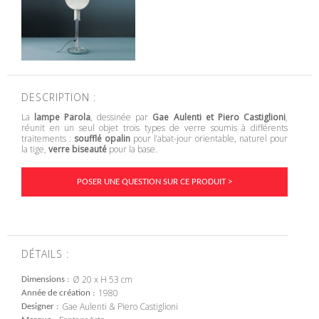
DESCRIPTION :
La
lampe Parola
, dessinée par
Gae Aulenti et Piero Castiglioni
,
réunit en un seul objet trois types de verre soumis à différents
traitements :
soufflé opalin
pour l’abat-jour orientable, naturel pour
la tige,
verre biseauté
pour la base.
POSER UNE QUESTION SUR CE PRODUIT >
DÉTAILS :
Ø 20 x H 53 cm
Dimensions
1980
Année de création
Gae Aulenti & Piero Castiglioni
Designer