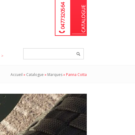
04 77 32 05 64
Chercher
un
produit...
Accueil
»
Catalogue
»
Marques
»
Panna Cotta