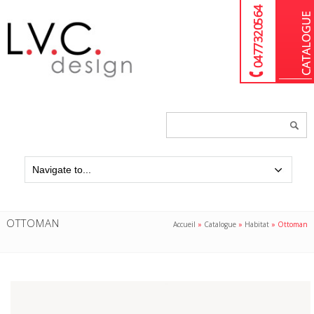
04 77 32 05 64
Chercher
un
produit...
OTTOMAN
Accueil
»
Catalogue
»
Habitat
»
Ottoman