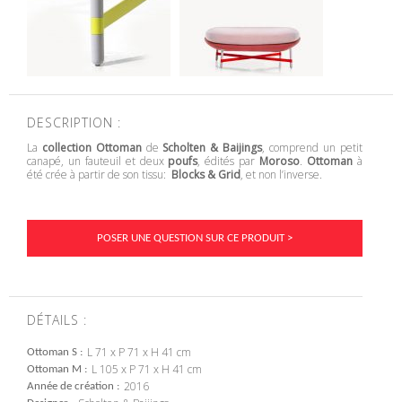
DESCRIPTION :
La
collection Ottoman
de
Scholten & Baijings
, comprend un petit
canapé, un fauteuil et deux
poufs
, édités par
Moroso
.
Ottoman
à
été crée à partir de son tissu:
Blocks & Grid
, et non l’inverse.
POSER UNE QUESTION SUR CE PRODUIT >
DÉTAILS :
L 71 x P 71 x H 41 cm
Ottoman S
L 105 x P 71 x H 41 cm
Ottoman M
2016
Année de création