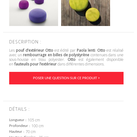
DESCRIPTION :
Les
pouf d’extérieur Otto
est édité par
Paola lenti
.
Otto
est réalisé
avec un
rembourrage en billes de polystyrène
contenues dans une
sous-housse en tissu polyester.
Otto
est également disponible
en
fauteuils pour l’extérieur
dans différentes dimensions.
POSER UNE QUESTION SUR CE PRODUIT >
DÉTAILS :
105 cm
Longueur
100 cm
Profondeur
70 cm
Hauteur