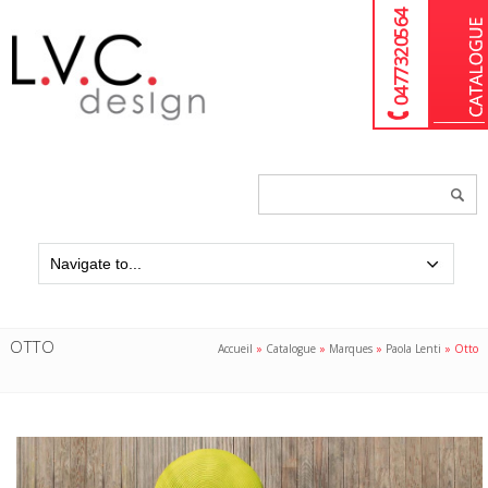
04 77 32 05 64
Chercher
un
produit...
OTTO
Accueil
»
Catalogue
»
Marques
»
Paola Lenti
»
Otto