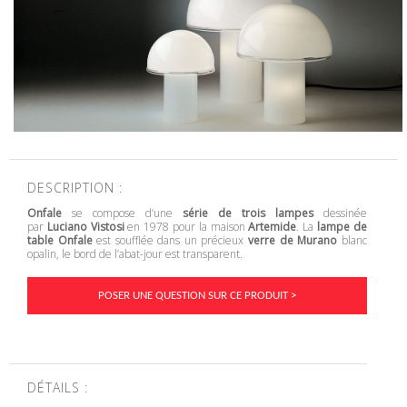
DESCRIPTION :
Onfale
se compose d’une
série de trois lampes
dessinée
par
Luciano Vistosi
en 1978 pour la maison
Artemide
. La
lampe de
table Onfale
est soufflée dans un précieux
verre de Murano
blanc
opalin, le bord de l’abat-jour est transparent.
POSER UNE QUESTION SUR CE PRODUIT >
DÉTAILS :