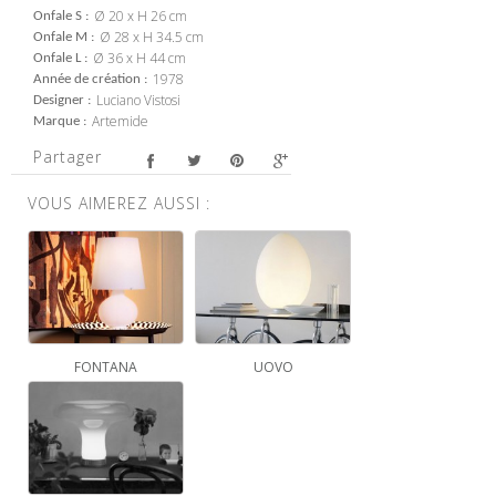
Ø 20 x H 26 cm
Onfale S
Ø 28 x H 34.5 cm
Onfale M
Ø 36 x H 44 cm
Onfale L
1978
Année de création
Luciano Vistosi
Designer
Artemide
Marque
Partager
VOUS AIMEREZ AUSSI :
FONTANA
UOVO