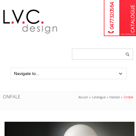
04 77 32 05 64
Chercher
un
produit...
ONFALE
Accueil
»
Catalogue
»
Habitat
»
Onfale