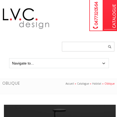
04 77 32 05 64
Chercher
un
produit...
OBLIQUE
Accueil
»
Catalogue
»
Habitat
»
Oblique