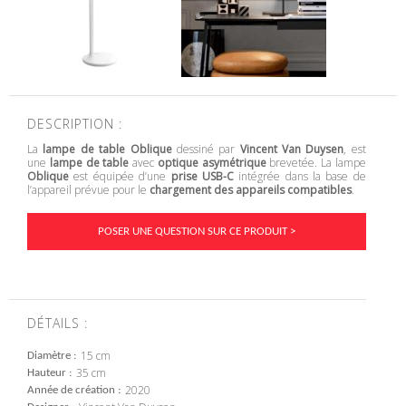
DESCRIPTION :
La
lampe de table Oblique
dessiné par
Vincent Van Duysen
, est
une
lampe de table
avec
optique asymétrique
brevetée. La lampe
Oblique
est équipée d’une
prise USB-C
intégrée dans la base de
l’appareil prévue pour le
chargement des appareils compatibles
.
POSER UNE QUESTION SUR CE PRODUIT >
DÉTAILS :
15 cm
Diamètre
35 cm
Hauteur
2020
Année de création