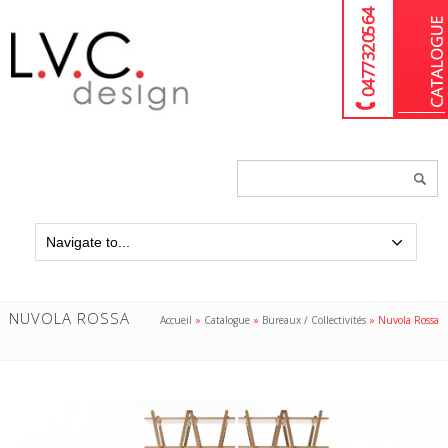
04 77 32 05 64
Chercher
un
produit...
NUVOLA ROSSA
Accueil
»
Catalogue
»
Bureaux / Collectivités
»
Nuvola Rossa