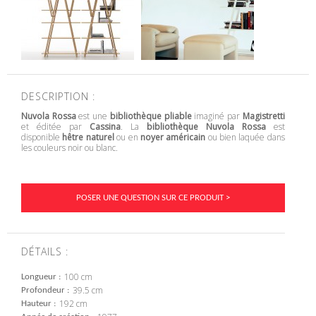
DESCRIPTION :
Nuvola Rossa
est une
bibliothèque pliable
imaginé par
Magistretti
et éditée par
Cassina
. La
bibliothèque Nuvola Rossa
est
disponible
hêtre naturel
ou en
noyer américain
ou bien laquée dans
les couleurs noir ou blanc.
POSER UNE QUESTION SUR CE PRODUIT >
DÉTAILS :
100 cm
Longueur
39.5 cm
Profondeur
192 cm
Hauteur