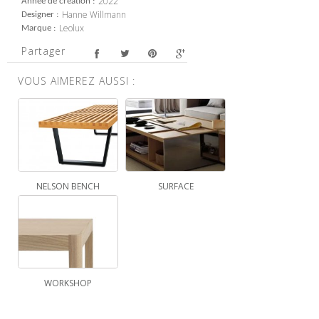
2022
Année de création
Hanne Willmann
Designer
Leolux
Marque
Partager
VOUS AIMEREZ AUSSI :
NELSON BENCH
SURFACE
WORKSHOP