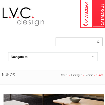
04 77 32 05 64
Chercher
un
produit...
NUNOS
Accueil
»
Catalogue
»
Habitat
»
Nunos