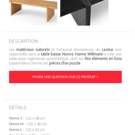
DESCRIPTION :
Les
matériaux naturels
et l’artisanat d’excellence de
Leolux
sont
rassemblés dans la
table basse Nunos
.
Hanne Willmann
a créé une
table aussi ingénieuse qu’esthétique, dont les
fins éléments en bois
s’assemblent comme les
pièces d’un puzzle
.
POSER UNE QUESTION SUR CE PRODUIT >
DÉTAILS :
120 x 48 cm
Nunos S
150 x 48 cm
Nunos M
120 x 63 cm
Nunos L