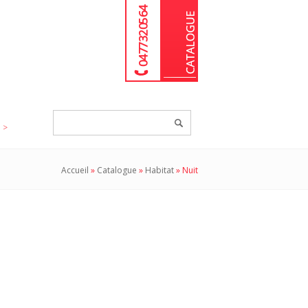
04 77 32 05 64
Chercher
un
produit...
Accueil
»
Catalogue
»
Habitat
»
Nuit