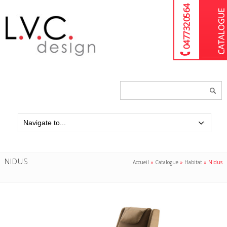
04 77 32 05 64
Chercher
un
produit...
NIDUS
Accueil
»
Catalogue
»
Habitat
»
Nidus