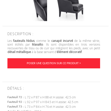
DESCRIPTION :
Les
fauteuils Nidus
, comme le
canapé incurvé
de la même série,
sont édités par
Maxalto
. Ils sont disponibles en trois versions
recouvertes de tissu ou de cuir qui intègrent les pieds, avec un petit
détail métallique
à la base servant d’
élément décoratif
.
POSER UNE QUESTION SUR CE PRODUIT >
DÉTAILS :
L 72 x P 87 x H 88 et H assise: 42.5 cm
Fauteuil 72
L 92 x P 97 x H 84.5 et H assise: 42.5 cm
Fauteuil 92
L 73 x P 84 x H 76 et H assise: 42.5 cm
Fauteuil 73