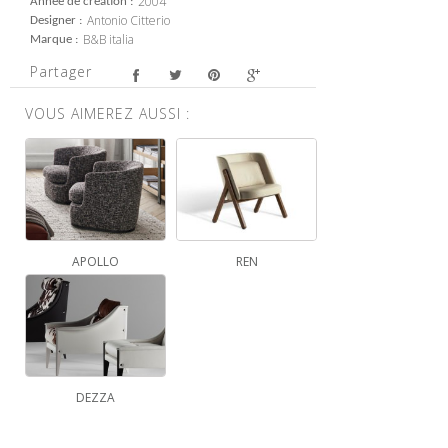
2004
Année de création
Antonio Citterio
Designer
B&B italia
Marque
Partager
VOUS AIMEREZ AUSSI :
APOLLO
REN
DEZZA