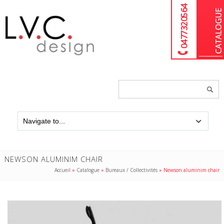
04 77 32 05 64
Chercher
un
produit...
NEWSON ALUMINIM CHAIR
Accueil
»
Catalogue
»
Bureaux / Collectivités
»
Newson aluminim chair