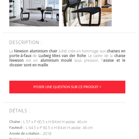
DESCRIPTION :
La
Newson aluminium chair
à été crée en hommage aux
chaises en
porte-à-faux
de
Ludwig Mies van der Rohe
. Le cadre de la
chaise
Newson
est en
aluminium moulé
sous pression, l’
assise et le
dossier sont en maille
.
POSER UNE QUESTION SUR CE PRODUIT >
DÉTAILS :
L 57 x P 60.5 x H 84 et H assise: 46 cm
Chaise
L 64.5 x P 60.5 x H 84 et H assise: 46 cm
Fauteuil
2018
Année de création