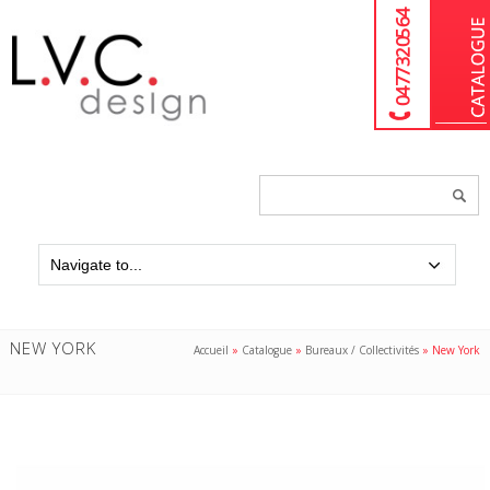
04 77 32 05 64
Chercher
un
produit...
NEW YORK
Accueil
»
Catalogue
»
Bureaux / Collectivités
»
New York