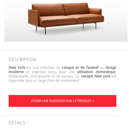
DESCRIPTION :
New York
est une collection de
canapé et de fauteuil
au
design
moderne
et essentiel conçu pour une
utilisation domestique
,
résidentielle, contractuelle et de bureau. Le
canapé New york
est
disponible dans un large choix de revêtement.
POSER UNE QUESTION SUR CE PRODUIT >
DÉTAILS :