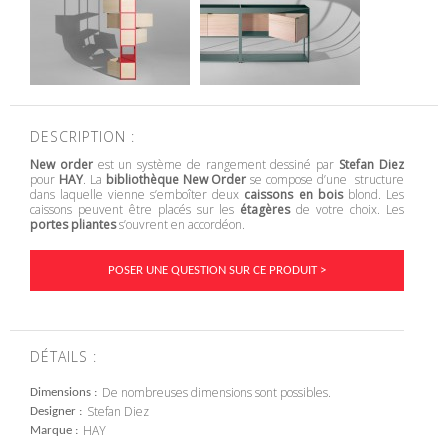
DESCRIPTION :
New order
est un système de rangement dessiné par
Stefan Diez
pour
HAY
. La
bibliothèque New Order
se compose d’une structure
dans laquelle vienne s’emboîter deux
caissons en bois
blond. Les
caissons peuvent être placés sur les
étagères
de votre choix. Les
portes pliantes
s’ouvrent en accordéon.
POSER UNE QUESTION SUR CE PRODUIT >
DÉTAILS :
De nombreuses dimensions sont possibles.
Dimensions
Stefan Diez
Designer
HAY
Marque