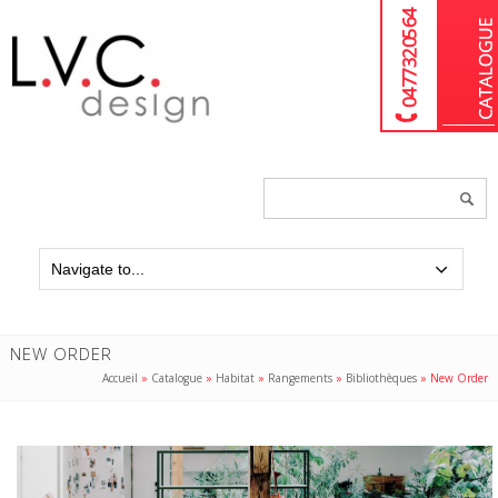
04 77 32 05 64
Chercher
un
produit...
NEW ORDER
Accueil
»
Catalogue
»
Habitat
»
Rangements
»
Bibliothèques
»
New Order