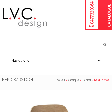
04 77 32 05 64
Chercher
un
produit...
NERD BARSTOOL
Accueil
»
Catalogue
»
Habitat
»
Nerd Barstool