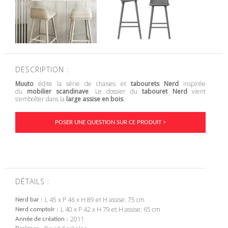
DESCRIPTION :
Muuto
édite la série de chaises et
tabourets Nerd
inspirée
du
mobilier scandinave
. Le dossier du
tabouret Nerd
vient
s’emboîter dans la
large assise en bois
.
POSER UNE QUESTION SUR CE PRODUIT >
DÉTAILS :
L 45 x P 46 x H 89 et H assise: 75 cm
Nerd bar
L 40 x P 42 x H 79 et H assise: 65 cm
Nerd comptoir
2011
Année de création