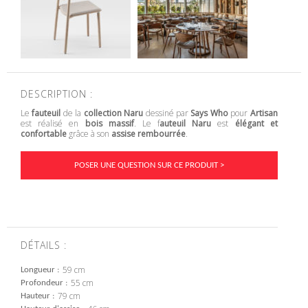
DESCRIPTION :
Le
fauteuil
de la
collection Naru
dessiné par
Says Who
pour
Artisan
est réalisé en
bois massif
. Le f
auteuil Naru
est
élégant et
confortable
grâce à son
assise rembourrée
.
POSER UNE QUESTION SUR CE PRODUIT >
DÉTAILS :
59 cm
Longueur
55 cm
Profondeur
79 cm
Hauteur