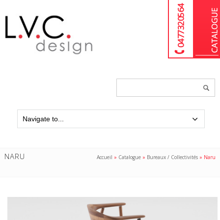
04 77 32 05 64
Chercher
un
produit...
NARU
Accueil
»
Catalogue
»
Bureaux / Collectivités
»
Naru