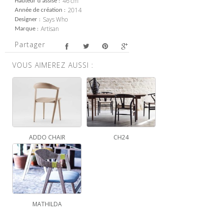
46 cm
Hauteur d'assise
2014
Année de création
Says Who
Designer
Artisan
Marque
Partager
VOUS AIMEREZ AUSSI :
ADDO CHAIR
CH24
MATHILDA