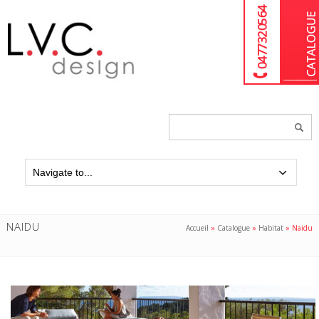
04 77 32 05 64
Chercher
un
produit...
NAIDU
Accueil
»
Catalogue
»
Habitat
»
Naidu