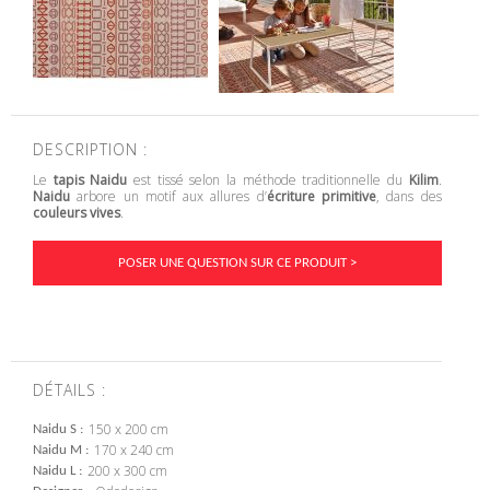
DESCRIPTION :
Le
tapis Naidu
est tissé selon la méthode traditionnelle du
Kilim
.
Naidu
arbore un motif aux allures d’
écriture primitive
, dans des
couleurs vives
.
POSER UNE QUESTION SUR CE PRODUIT >
DÉTAILS :
150 x 200 cm
Naidu S
170 x 240 cm
Naidu M
200 x 300 cm
Naidu L