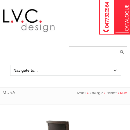
04 77 32 05 64
Chercher
un
produit...
MUSA
Accueil
»
Catalogue
»
Habitat
»
Musa