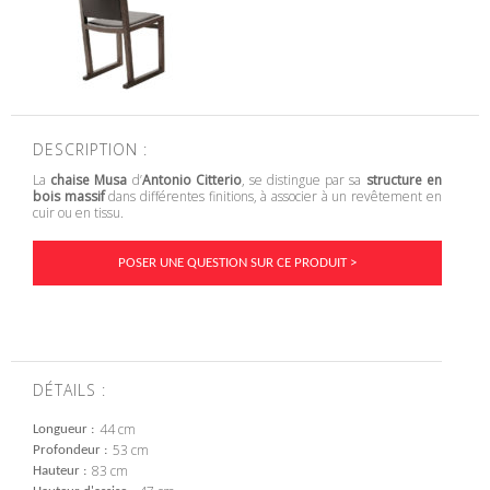
DESCRIPTION :
La
chaise Musa
d’
Antonio Citterio
, se distingue par sa
structure en
bois massif
dans différentes finitions, à associer à un revêtement en
cuir ou en tissu.
POSER UNE QUESTION SUR CE PRODUIT >
DÉTAILS :
44 cm
Longueur
53 cm
Profondeur
83 cm
Hauteur