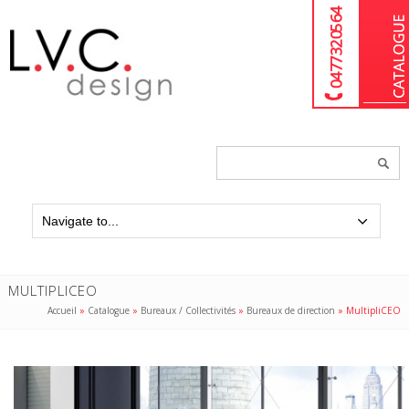
04 77 32 05 64
Chercher
un
produit...
MULTIPLICEO
Accueil
»
Catalogue
»
Bureaux / Collectivités
»
Bureaux de direction
»
MultipliCEO