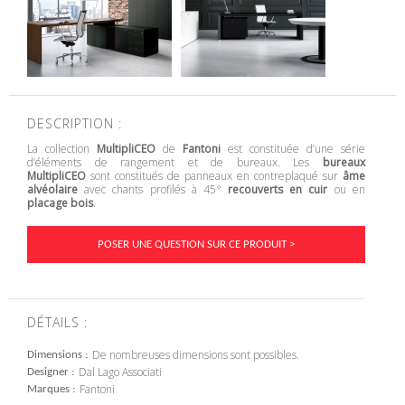
DESCRIPTION :
La collection
MultipliCEO
de
Fantoni
est constituée d’une série
d’éléments de rangement et de bureaux. Les
bureaux
MultipliCEO
sont constitués de panneaux en contreplaqué sur
âme
alvéolaire
avec chants profilés à 45°
recouverts en cuir
ou en
placage bois
.
POSER UNE QUESTION SUR CE PRODUIT >
DÉTAILS :
De nombreuses dimensions sont possibles.
Dimensions
Dal Lago Associati
Designer
Fantoni
Marques