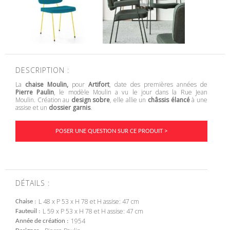
DESCRIPTION :
La
chaise Moulin,
pour
Artifort
, date des premières années de
Pierre Paulin
, le modèle Moulin a vu le jour dans la Rue Jean
Moulin. Création au
design sobre
, elle allie un
châssis élancé
à une
assise et un
dossier garnis
.
POSER UNE QUESTION SUR CE PRODUIT >
DÉTAILS :
L 48 x P 53 x H 78 et H assise: 47 cm
Chaise
L 59 x P 53 x H 78 et H assise: 47 cm
Fauteuil
1954
Année de création