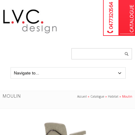
04 77 32 05 64
Chercher
un
produit...
MOULIN
Accueil
»
Catalogue
»
Habitat
»
Moulin