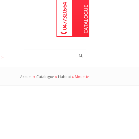
04 77 32 05 64
Chercher
un
produit...
Accueil
»
Catalogue
»
Habitat
»
Mouette