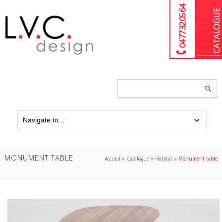
04 77 32 05 64
Chercher
un
produit...
MONUMENT TABLE
Accueil
»
Catalogue
»
Habitat
»
Monument table