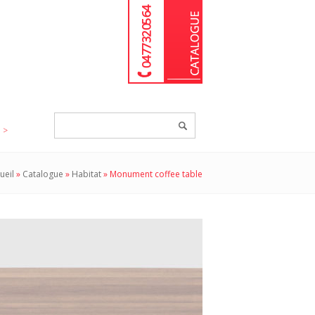
04 77 32 05 64
Chercher
un
produit...
ueil
»
Catalogue
»
Habitat
»
Monument coffee table