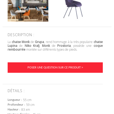
DESCRIPTION :
La
chaise Monk
de
Grupa
, rend hommage à la très populaire
chaise
Lupina
de
Niko Kralj
.
Monk
de
Prostoria
, possède une
coque
rembourrée
montée sur différents types de pieds.
POSER UNE QUESTION SUR CE PRODUIT >
DÉTAILS :
55 cm
Longueur
59 cm
Profondeur
83 xm
Hauteur