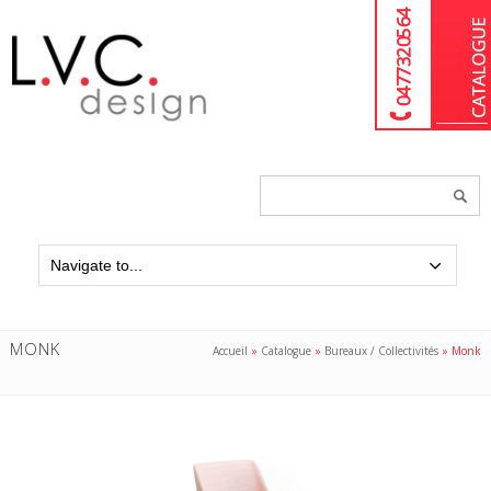
04 77 32 05 64
Chercher
un
produit...
MONK
Accueil
»
Catalogue
»
Bureaux / Collectivités
»
Monk